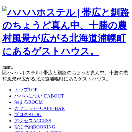
menu
トップ
TOP
ハハハについて
ABOUT
泊まる
ROOM
カフェ･バー
CAFE･BAR
ブログ
BLOG
アクセス
ACCESS
宿泊予約
BOOKING