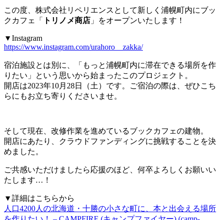
この度、株式会社リペリエンスとして新しく浦幌町内にブッ
クカフェ「
トリノメ商店
」をオープンいたします！
▼Instagram
https://www.instagram.com/urahoro__zakka/
宿泊施設とは別に、「もっと浦幌町内に滞在できる場所を作
りたい」という思いから始まったこのプロジェクト。
開店は2023年10月28日（土）です。ご宿泊の際は、ぜひこち
らにもお立ち寄りくださいませ。
そして現在、改修作業を進めているブックカフェの建物。
開店にあたり、クラウドファンディングに挑戦することを決
めました。
ご共感いただけましたら応援のほど、何卒よろしくお願いい
たします…！
▼詳細はこちらから
人口4200人の北海道・十勝の小さな町に、本と出会える場所
を作りたい！ – CAMPFIRE (キャンプファイヤー) (camp-