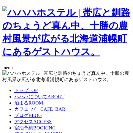
menu
トップ
TOP
ハハハについて
ABOUT
泊まる
ROOM
カフェ･バー
CAFE･BAR
ブログ
BLOG
アクセス
ACCESS
宿泊予約
BOOKING