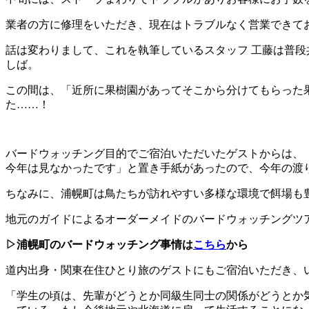
業者の方に修理をいただき、現在はトラブルなく営業できて
話は変わりまして、これを執筆しているスタッフ 工藤は普
しば。
この間は、「近所に果樹園があってそこから分けてもらった
た……！
バードウォッチング目的でご宿泊いただいたゲストからは、
今年は見なかったです」と置き手紙があったので、今年の渡
ちなみに、浦幌町は鳥たちが訪れやすい多様な環境で餌場も
地元のガイドによるオーダーメイドのバードウォッチングツ
▷浦幌町のバードウォッチング事情は
こちら
から
道内出身・関東在住ひとり旅のゲストにもご宿泊いただき、
「学生の頃は、先輩がどうとか同級生同士の関係がどうとか