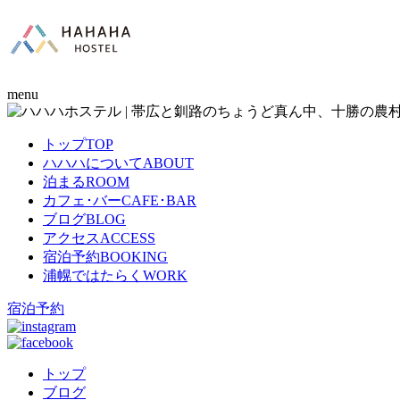
menu
トップ
TOP
ハハハについて
ABOUT
泊まる
ROOM
カフェ･バー
CAFE･BAR
ブログ
BLOG
アクセス
ACCESS
宿泊予約
BOOKING
浦幌ではたらく
WORK
宿泊予約
トップ
ブログ