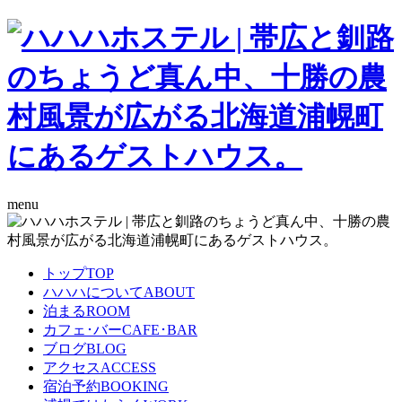
menu
トップ
TOP
ハハハについて
ABOUT
泊まる
ROOM
カフェ･バー
CAFE･BAR
ブログ
BLOG
アクセス
ACCESS
宿泊予約
BOOKING